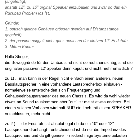
(angefertigt)
anstatt 12", zu 10" orginal Speaker einzubauen und zwar so das ein
Rückbau Problem los ist.
Gründe:
1. optisch gleiche Gehäuse grössen (werden auf Distanzstange
gegabelt)
2. der passive nuggelt nicht ganz soviel an der aktiven 12" Endstufe.
3. Mitten Kontur.
Hallo Stinger,
die Beweggründe für den Umbau sind nicht so recht einsichtig, sind die
originalen passiven 12"Speaker denn kaputt und nicht mehr erhältlich ?
zu 1) .. man kann in der Regel nicht einfach einen anderen, neuen
Basslautsprecher in eine vorhandene Lautsprecherbox einbauen -
normalerweise unterscheiden sich Frequenzgang und
Gehäuseeinbauparameter des neuen Chassis. Es wird da wohl wieder
etwas an Sound rauskommen aber "gut" ist meist etwas anderes. Bei
einem solchen Vorhaben wird halt NUR ein Loch mit einem SPEAKER
verschlossen, mehr nicht.
zu 2.) ... der Endstufe ist absolut egal ob da ein 10" oder 12"
Lautsprecher dranhängt - entscheidend ist da nur die Impedanz des
Lautsprechers und da gilt generell - niederohmige Systeme belasten