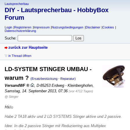
Lautsprecherbau
DIY - Lautsprecherbau - HobbyBox
Forum
Login
Registrieren
Impressum
Nutzungsbedingungen
Disclaimer
Cookies
Datenschutzerklärung
Suche:
zurück zur Hauptseite
in Thread öffnen
LD-SYSTEM STINGER UMBAU -
warum ?
(Ersatzbestückung - Reparatur)
VersandWF
,
D-85253 Erdweg - Kleinberghofen
,
Samstag, 14. September 2013, 07:36
(vor 4712 Tagen)
@ Stinger
Hallo
Habe 2 TA18 aktiv und 2 LD SYSTEMS Stinger aktive und 2 passive.
Idee: In die 2 passive Stinger mit Reduzierring aus Multiplex