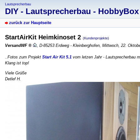
Lautsprecherbau
DIY - Lautsprecherbau - HobbyBo
zurück zur Hauptseite
StartAirKit Heimkinoset 2
(Kundenprojekte)
VersandWF
,
D-85253 Erdweg - Kleinberghofen
,
Mittwoch, 22. Oktob
..Fotos zum Projekt
Start Air Kit 5.1
vom letzen Jahr - Lautsprecherbau mit
Klang ist top!
Viele Grüße
Detlef H.