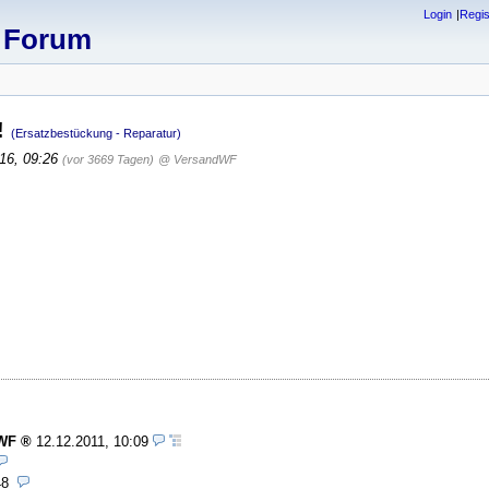
Login
Regis
x Forum
!
(Ersatzbestückung - Reparatur)
016, 09:26
(vor 3669 Tagen)
@ VersandWF
WF
12.12.2011, 10:09
48