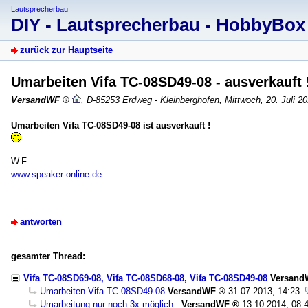
Lautsprecherbau
DIY - Lautsprecherbau - HobbyBo
zurück zur Hauptseite
Umarbeiten Vifa TC-08SD49-08 - ausverkauft 
VersandWF
,
D-85253 Erdweg - Kleinberghofen
,
Mittwoch, 20. Juli 2
Umarbeiten Vifa TC-08SD49-08 ist ausverkauft !
W.F.
www.speaker-online.de
antworten
gesamter Thread:
Vifa TC-08SD69-08, Vifa TC-08SD68-08, Vifa TC-08SD49-08
Versand
Umarbeiten Vifa TC-08SD49-08
VersandWF
31.07.2013, 14:23
Umarbeitung nur noch 3x möglich..
VersandWF
13.10.2014, 08: