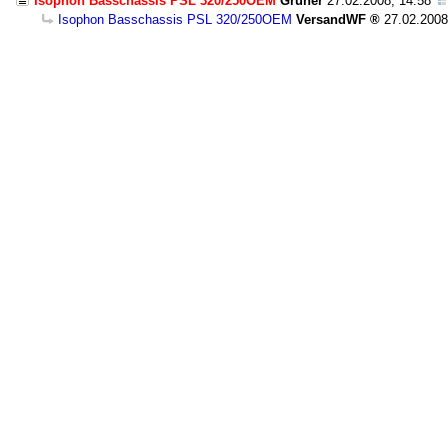
Isophon Basschassis PSL 320/250OEM
Gruner
27.02.2008, 14:58
Isophon Basschassis PSL 320/250OEM
VersandWF
27.02.2008