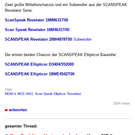
Zwei große Mitteltonchassis und ein Subwoofer aus der SCANSPEAK
Revelator Serie:
ScanSpeak Revelator 18M8631T00
Scan Speak Revelator 18M4631T00
SCANSPEAK Revelator 28W4878T00
Subwoofer
Die ersten beiden Chassis der SCANSPEAK Ellipticor Baureihe:
SCANSPEAK Ellipticor D3404/552000
SCANSPEAK Ellipticor 18WE4542T00
Tags:
MDM-4
,
MCE-4001
,
Scan Speak Ellipticor
,
Revelator
3304 Views
antworten
gesamter Thread: