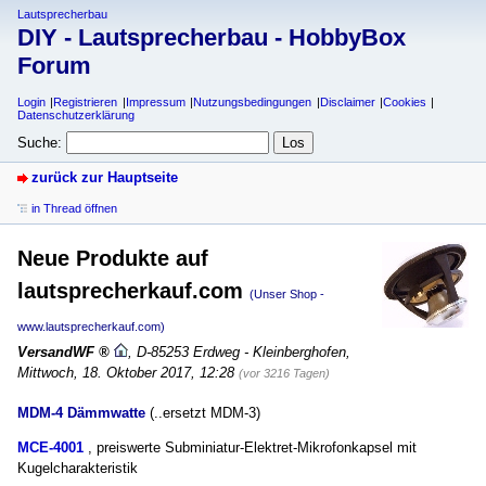
Lautsprecherbau
DIY - Lautsprecherbau - HobbyBox
Forum
Login
Registrieren
Impressum
Nutzungsbedingungen
Disclaimer
Cookies
Datenschutzerklärung
Suche:
zurück zur Hauptseite
in Thread öffnen
Neue Produkte auf
lautsprecherkauf.com
(Unser Shop -
www.lautsprecherkauf.com)
VersandWF
,
D-85253 Erdweg - Kleinberghofen
,
Mittwoch, 18. Oktober 2017, 12:28
(vor 3216 Tagen)
MDM-4 Dämmwatte
(..ersetzt MDM-3)
MCE-4001
, preiswerte Subminiatur-Elektret-Mikrofonkapsel mit
Kugelcharakteristik