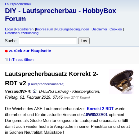
Lautsprecherbau
DIY - Lautsprecherbau - HobbyBox
Forum
Login
Registrieren
Impressum
Nutzungsbedingungen
Disclaimer
Cookies
Datenschutzerklärung
Suche:
zurück zur Hauptseite
in Thread öffnen
Lautsprecherbausatz Korrekt 2-
RDT v2
(Lautsprecherbausätze)
VersandWF
,
D-85253 Erdweg - Kleinberghofen
,
Freitag, 01. Februar 2019, 07:46
(vor 2747 Tagen)
Die Weiche des ASE-Lautsprecherbausatzes
Korrekt 2 RDT
wurde
überarbeitet und für die aktuelle Version des
18W8522A01
optimiert.
Der gerne als Studio-Monitor eingesetzte Lautsprecherbausatz erfüllt
damit auch wieder höchste Ansprüche in seiner Preisklasse und setzt
in Sachen Neutralität Maßstäbe !