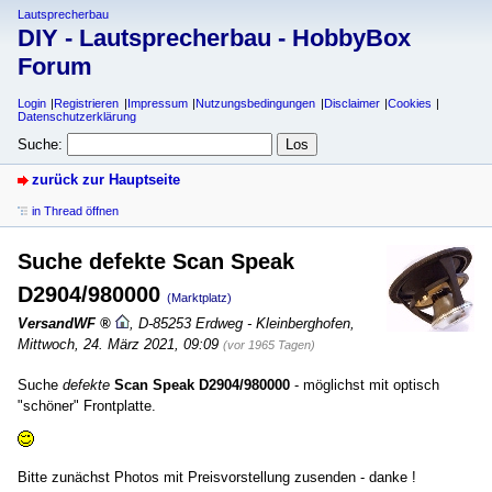
Lautsprecherbau
DIY - Lautsprecherbau - HobbyBox
Forum
Login
Registrieren
Impressum
Nutzungsbedingungen
Disclaimer
Cookies
Datenschutzerklärung
Suche:
zurück zur Hauptseite
in Thread öffnen
Suche defekte Scan Speak
D2904/980000
(Marktplatz)
VersandWF
,
D-85253 Erdweg - Kleinberghofen
,
Mittwoch, 24. März 2021, 09:09
(vor 1965 Tagen)
Suche
defekte
Scan Speak D2904/980000
- möglichst mit optisch
"schöner" Frontplatte.
Bitte zunächst Photos mit Preisvorstellung zusenden - danke !