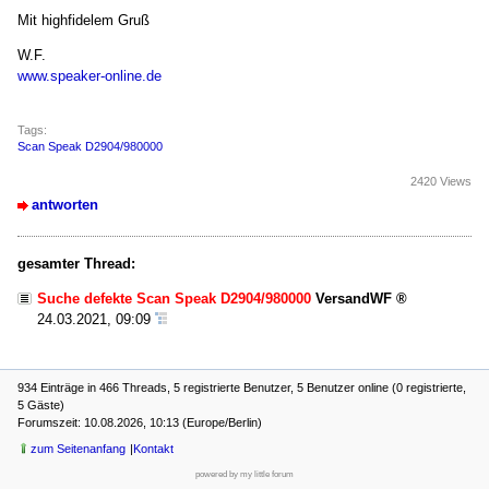
Mit highfidelem Gruß
W.F.
www.speaker-online.de
Tags:
Scan Speak D2904/980000
2420 Views
antworten
gesamter Thread:
Suche defekte Scan Speak D2904/980000
VersandWF
24.03.2021, 09:09
934 Einträge in 466 Threads, 5 registrierte Benutzer, 5 Benutzer online (0 registrierte,
5 Gäste)
Forumszeit: 10.08.2026, 10:13 (Europe/Berlin)
zum Seitenanfang
Kontakt
powered by my little forum