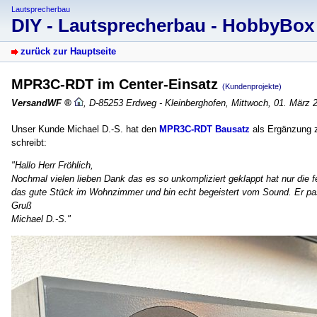
Lautsprecherbau
DIY - Lautsprecherbau - HobbyBo
zurück zur Hauptseite
MPR3C-RDT im Center-Einsatz
(Kundenprojekte)
VersandWF
,
D-85253 Erdweg - Kleinberghofen
,
Mittwoch, 01. März 
Unser Kunde Michael D.-S. hat den
MPR3C-RDT Bausatz
als Ergänzung 
schreibt:
"Hallo Herr Fröhlich,
Nochmal vielen lieben Dank das es so unkompliziert geklappt hat nur die 
das gute Stück im Wohnzimmer und bin echt begeistert vom Sound. Er pas
Gruß
Michael D.-S."