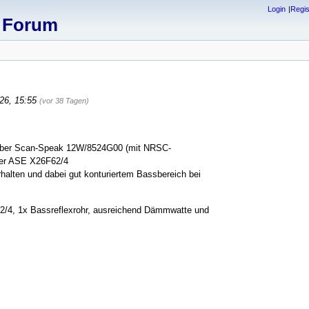
Login
Regis
x Forum
026, 15:55
(vor 38 Tagen)
reiber Scan-Speak 12W/8524G00 (mit NRSC-
ner ASE X26F62/4
rhalten und dabei gut konturiertem Bassbereich bei
4, 1x Bassreflexrohr, ausreichend Dämmwatte und