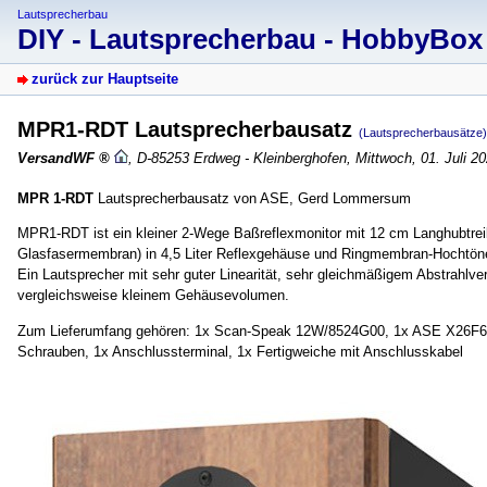
Lautsprecherbau
DIY - Lautsprecherbau - HobbyBo
zurück zur Hauptseite
MPR1-RDT Lautsprecherbausatz
(Lautsprecherbausätze)
VersandWF
,
D-85253 Erdweg - Kleinberghofen
,
Mittwoch, 01. Juli 2
MPR 1-RDT
Lautsprecherbausatz von ASE, Gerd Lommersum
MPR1-RDT ist ein kleiner 2-Wege Baßreflexmonitor mit 12 cm Langhubt
Glasfasermembran) in 4,5 Liter Reflexgehäuse und Ringmembran-Hochtö
Ein Lautsprecher mit sehr guter Linearität, sehr gleichmäßigem Abstrahlve
vergleichsweise kleinem Gehäusevolumen.
Zum Lieferumfang gehören: 1x Scan-Speak 12W/8524G00, 1x ASE X26F62/
Schrauben, 1x Anschlussterminal, 1x Fertigweiche mit Anschlusskabel