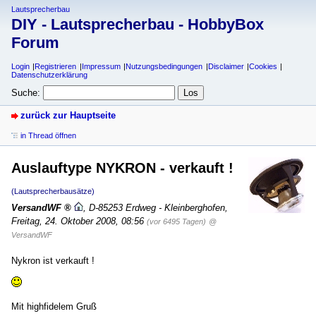
Lautsprecherbau
DIY - Lautsprecherbau - HobbyBox
Forum
Login
Registrieren
Impressum
Nutzungsbedingungen
Disclaimer
Cookies
Datenschutzerklärung
Suche:
zurück zur Hauptseite
in Thread öffnen
Auslauftype NYKRON - verkauft !
(Lautsprecherbausätze)
VersandWF
,
D-85253 Erdweg - Kleinberghofen
,
Freitag, 24. Oktober 2008, 08:56
(vor 6495 Tagen)
@
VersandWF
Nykron ist verkauft !
Mit highfidelem Gruß