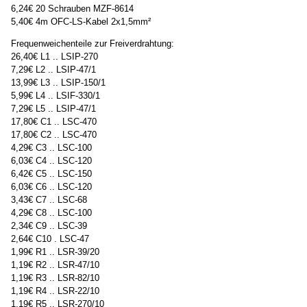
6,24€ 20 Schrauben MZF-8614
5,40€ 4m OFC-LS-Kabel 2x1,5mm²
Frequenweichenteile zur Freiverdrahtung:
26,40€ L1 .. LSIP-270
7,29€ L2 .. LSIP-47/1
13,99€ L3 .. LSIP-150/1
5,99€ L4 .. LSIF-330/1
7,29€ L5 .. LSIP-47/1
17,80€ C1 .. LSC-470
17,80€ C2 .. LSC-470
4,29€ C3 .. LSC-100
6,03€ C4 .. LSC-120
6,42€ C5 .. LSC-150
6,03€ C6 .. LSC-120
3,43€ C7 .. LSC-68
4,29€ C8 .. LSC-100
2,34€ C9 .. LSC-39
2,64€ C10 . LSC-47
1,99€ R1 .. LSR-39/20
1,19€ R2 .. LSR-47/10
1,19€ R3 .. LSR-82/10
1,19€ R4 .. LSR-22/10
1,19€ R5 .. LSR-270/10