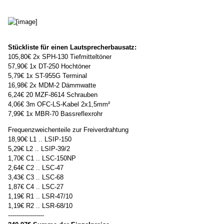
Stückliste für einen Lautsprecherbausatz:
105,80€ 2x SPH-130 Tiefmitteltöner
57,90€ 1x DT-250 Hochtöner
5,79€ 1x ST-955G Terminal
16,98€ 2x MDM-2 Dämmwatte
6,24€ 20 MZF-8614 Schrauben
4,06€ 3m OFC-LS-Kabel 2x1,5mm²
7,99€ 1x MBR-70 Bassreflexrohr
Frequenzweichenteile zur Freiverdrahtung
18,90€ L1 .. LSIP-150
5,29€ L2 .. LSIP-39/2
1,70€ C1 .. LSC-150NP
2,64€ C2 .. LSC-47
3,43€ C3 .. LSC-68
1,87€ C4 .. LSC-27
1,19€ R1 .. LSR-47/10
1,19€ R2 .. LSR-68/10
------------------