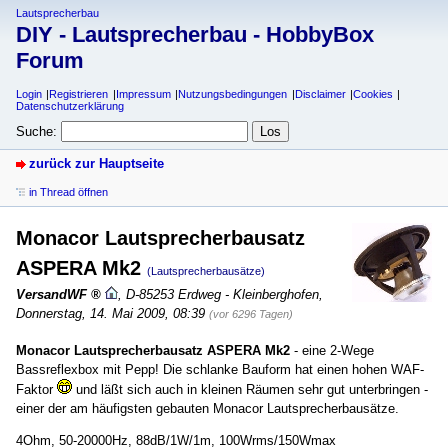
Lautsprecherbau
DIY - Lautsprecherbau - HobbyBox
Forum
Login
Registrieren
Impressum
Nutzungsbedingungen
Disclaimer
Cookies
Datenschutzerklärung
Suche:
zurück zur Hauptseite
in Thread öffnen
Monacor Lautsprecherbausatz
ASPERA Mk2
(Lautsprecherbausätze)
VersandWF
,
D-85253 Erdweg - Kleinberghofen
,
Donnerstag, 14. Mai 2009, 08:39
(vor 6296 Tagen)
Monacor Lautsprecherbausatz ASPERA Mk2
- eine 2-Wege
Bassreflexbox mit Pepp! Die schlanke Bauform hat einen hohen WAF-
Faktor
und läßt sich auch in kleinen Räumen sehr gut unterbringen -
einer der am häufigsten gebauten Monacor Lautsprecherbausätze.
4Ohm, 50-20000Hz, 88dB/1W/1m, 100Wrms/150Wmax