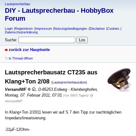
Lautsprecherbau
DIY - Lautsprecherbau - HobbyBox
Forum
Login
Registrieren
Impressum
Nutzungsbedingungen
Disclaimer
Cookies
Datenschutzerklärung
Suche:
zurück zur Hauptseite
in Thread öffnen
Lautsprecherbausatz CT235 aus
Klang+Ton 2/08
(Lautsprecherbausätze)
VersandWF
,
D-85253 Erdweg - Kleinberghofen
,
Montag, 07. Februar 2011, 07:01
(vor 5663 Tagen)
@
VersandWF
In Klang+Ton 2/2011 lesen wir auf S.7 den Tipp zur nachträglichen
Impedanzlinearisierung:
-22µF-12Ohm-