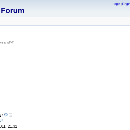
Login
Regis
x Forum
ersandWF
27
011, 21:31