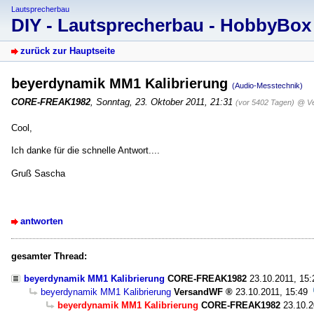
Lautsprecherbau
DIY - Lautsprecherbau - HobbyBo
zurück zur Hauptseite
beyerdynamik MM1 Kalibrierung
(Audio-Messtechnik)
CORE-FREAK1982
,
Sonntag, 23. Oktober 2011, 21:31
(vor 5402 Tagen)
@ V
Cool,
Ich danke für die schnelle Antwort....
Gruß Sascha
antworten
gesamter Thread:
beyerdynamik MM1 Kalibrierung
CORE-FREAK1982
23.10.2011, 15:
beyerdynamik MM1 Kalibrierung
VersandWF
23.10.2011, 15:49
beyerdynamik MM1 Kalibrierung
CORE-FREAK1982
23.10.2