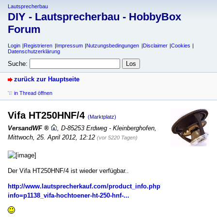
Lautsprecherbau
DIY - Lautsprecherbau - HobbyBox
Forum
Login
Registrieren
Impressum
Nutzungsbedingungen
Disclaimer
Cookies
Datenschutzerklärung
Suche:
zurück zur Hauptseite
in Thread öffnen
Vifa HT250HNF/4
(Marktplatz)
VersandWF
,
D-85253 Erdweg - Kleinberghofen
,
Mittwoch, 25. April 2012, 12:12
(vor 5220 Tagen)
Der Vifa HT250HNF/4 ist wieder verfügbar..
http://www.lautsprecherkauf.com/product_info.php?
info=p1138_vifa-hochtoener-ht-250-hnf-...