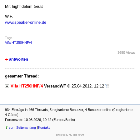
Mit highfidelem Gruß
W.F.
www.speaker-online.de
Tags:
Vifa HT250HNF/4
3690 Views
antworten
gesamter Thread:
Vifa HT250HNF/4
VersandWF
25.04.2012, 12:12
934 Einträge in 466 Threads, 5 registrierte Benutzer, 4 Benutzer online (0 registrierte,
4 Gäste)
Forumszeit: 10.08.2026, 10:42 (Europe/Berlin)
zum Seitenanfang
Kontakt
powered by my little forum