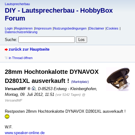
Lautsprecherbau
DIY - Lautsprecherbau - HobbyBox
Forum
Login
Registrieren
Impressum
Nutzungsbedingungen
Disclaimer
Cookies
Datenschutzerklärung
Suche:
zurück zur Hauptseite
in Thread öffnen
28mm Hochtonkalotte DYNAVOX
D2801XL ausverkauft !
(Marktplatz)
VersandWF
,
D-85253 Erdweg - Kleinberghofen
,
Montag, 09. Juli 2012, 11:51
(vor 5142 Tagen)
@
VersandWF
Restposten 28mm Hochtonkalotte DYNAVOX D2801XL ausverkauft !
W.F.
www.speaker-online.de