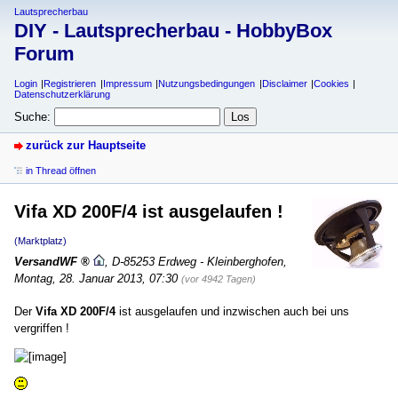
Lautsprecherbau
DIY - Lautsprecherbau - HobbyBox
Forum
Login
Registrieren
Impressum
Nutzungsbedingungen
Disclaimer
Cookies
Datenschutzerklärung
Suche:
zurück zur Hauptseite
in Thread öffnen
Vifa XD 200F/4 ist ausgelaufen !
(Marktplatz)
VersandWF
,
D-85253 Erdweg - Kleinberghofen
,
Montag, 28. Januar 2013, 07:30
(vor 4942 Tagen)
Der
Vifa XD 200F/4
ist ausgelaufen und inzwischen auch bei uns
vergriffen !