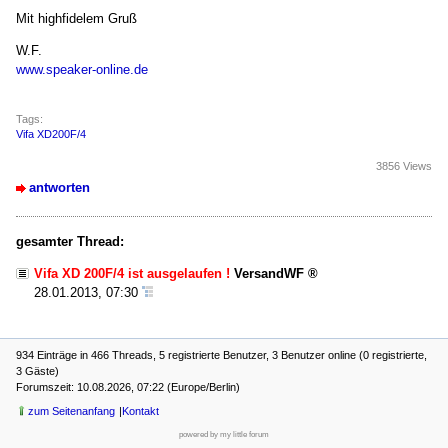
Mit highfidelem Gruß
W.F.
www.speaker-online.de
Tags:
Vifa XD200F/4
3856 Views
antworten
gesamter Thread:
Vifa XD 200F/4 ist ausgelaufen !
VersandWF
28.01.2013, 07:30
934 Einträge in 466 Threads, 5 registrierte Benutzer, 3 Benutzer online (0 registrierte,
3 Gäste)
Forumszeit: 10.08.2026, 07:22 (Europe/Berlin)
zum Seitenanfang
Kontakt
powered by my little forum