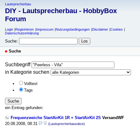
Lautsprecherbau
DIY - Lautsprecherbau - HobbyBox
Forum
Login
Registrieren
Impressum
Nutzungsbedingungen
Disclaimer
Cookies
Datenschutzerklärung
Suche:
Suche
Suchbegriff
in Kategorie suchen
Volltext
Tags
Suche
ein Eintrag gefunden:
Frequenzweiche StartAirKit 1R + StartAirKit 2S
VersandWF
20.08.2008, 08:31
(Lautsprecherbausätze)