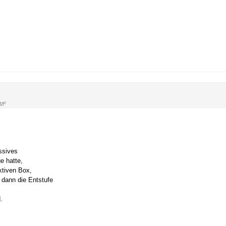
WF
ssives
e hatte,
ktiven Box,
 dann die Entstufe
.