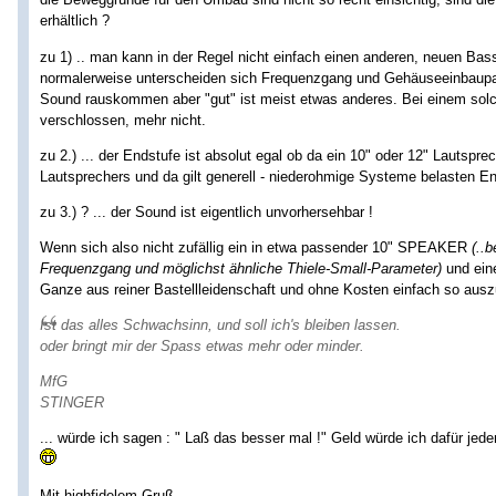
erhältlich ?
zu 1) .. man kann in der Regel nicht einfach einen anderen, neuen Bas
normalerweise unterscheiden sich Frequenzgang und Gehäuseeinbaupa
Sound rauskommen aber "gut" ist meist etwas anderes. Bei einem so
verschlossen, mehr nicht.
zu 2.) ... der Endstufe ist absolut egal ob da ein 10" oder 12" Lautspr
Lautsprechers und da gilt generell - niederohmige Systeme belasten E
zu 3.) ? ... der Sound ist eigentlich unvorhersehbar !
Wenn sich also nicht zufällig ein in etwa passender 10" SPEAKER
(..
Frequenzgang und möglichst ähnliche Thiele-Small-Parameter)
und eine
Ganze aus reiner Bastellleidenschaft und ohne Kosten einfach so auszu
Ist das alles Schwachsinn, und soll ich's bleiben lassen.
oder bringt mir der Spass etwas mehr oder minder.
MfG
STINGER
... würde ich sagen : " Laß das besser mal !" Geld würde ich dafür jed
Mit highfidelem Gruß