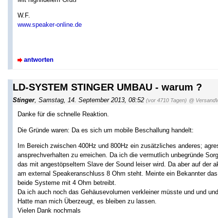
W.F.
www.speaker-online.de
antworten
LD-SYSTEM STINGER UMBAU - warum ?
Stinger
,
Samstag, 14. September 2013, 08:52
(vor 4710 Tagen)
@ Versand
Danke für die schnelle Reaktion.
Die Gründe waren: Da es sich um mobile Beschallung handelt:
Im Bereich zwischen 400Hz und 800Hz ein zusätzliches anderes; agre
ansprechverhalten zu erreichen. Da ich die vermutlich unbegründe Sorg
das mit angestöpseltem Slave der Sound leiser wird. Da aber auf der a
am external Speakeranschluss 8 Ohm steht. Meinte ein Bekannter das
beide Systeme mit 4 Ohm betreibt.
Da ich auch noch das Gehäusevolumen verkleiner müsste und und und
Hatte man mich Überzeugt, es bleiben zu lassen.
Vielen Dank nochmals