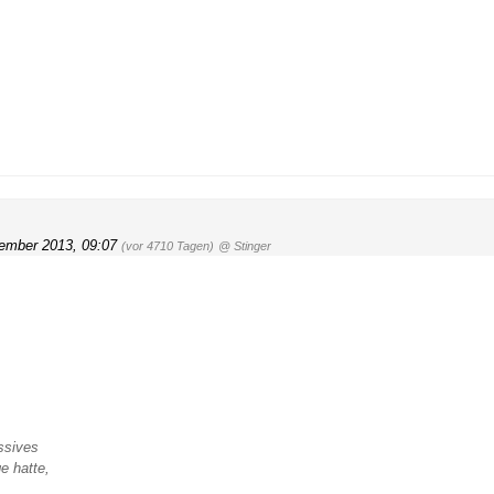
ember 2013, 09:07
(vor 4710 Tagen)
@ Stinger
ssives
e hatte,