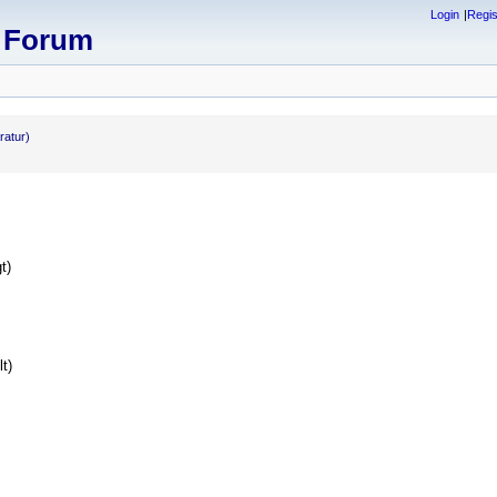
Login
Regis
x Forum
ratur)
t)
t)