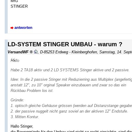
MfG
STINGER
antworten
LD-SYSTEM STINGER UMBAU - warum ?
VersandWF
,
D-85253 Erdweg - Kleinberghofen
,
Samstag, 14. Sept
Hallo
Habe 2 TA18 aktiv und 2 LD SYSTEMS Stinger aktive und 2 passive.
Idee: In die 2 passive Stinger mit Reduzierring aus Multiplex (angefertig
anstatt 12", zu 10" orginal Speaker einzubauen und zwar so das ein
Rückbau Problem los ist.
Gründe:
1. optisch gleiche Gehäuse grössen (werden auf Distanzstange gegabel
2. der passive nuggelt nicht ganz soviel an der aktiven 12" Endstufe.
3. Mitten Kontur.
Hallo Stinger,
die Beweggründe für den Umbau sind nicht so recht einsichtig, sind di