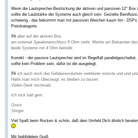
Wenn die Lautsprecher-Bestückung der aktiven und passiven 12" Box id
sollte die Lautstärke der Systeme auch gleich sein. Gezielte Beinflu
schwierig - das bekommt man mit passiven Weichen kaum hin - DSPs w
Preiskategorie.
Da aber auf der aktiven Box,
am external Speakeranschluss 8 Ohm steht. Meinte ein Bekannter das
beide Systeme mit 4 Ohm betreibt.
Korrekt - der passive Lautsprecher wird im Regelfall parallelgeschalte
sollte kein Problem sein, dafür ist die ausgelegt.
Da ich auch noch das Gehäusevolumen verkleiner müsste und und und
Hatte man mich Überzeugt, es bleiben zu lassen.
Vielen Dank nochmals
Ich rock halt gern.
Gruss
Stinger
Viel Spaß beim Rocken & schön, daß dein Umfeld Dich ähnlich beraten
Mit highfidelem Gruß