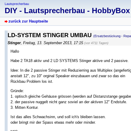
Lautsprecherbau
DIY - Lautsprecherbau - HobbyBo
zurück zur Hauptseite
LD-SYSTEM STINGER UMBAU
(Ersatzbestückung - Repa
Stinger
,
Freitag, 13. September 2013, 17:15
(vor 4711 Tagen)
Hallo
Habe 2 TA18 aktiv und 2 LD SYSTEMS Stinger aktive und 2 passive.
Idee: In die 2 passive Stinger mit Reduzierring aus Multiplex (angefertig
anstatt 12", zu 10" orginal Speaker einzubauen und zwar so das ein
Rückbau Problem los ist.
Gründe:
1. optisch gleiche Gehäuse grössen (werden auf Distanzstange gegabel
2. der passive nuggelt nicht ganz soviel an der aktiven 12" Endstufe.
3. Mitten Kontur.
Ist das alles Schwachsinn, und soll ich's bleiben lassen.
oder bringt mir der Spass etwas mehr oder minder.