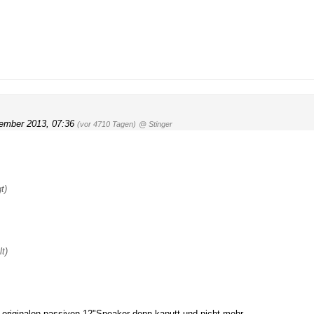
ember 2013, 07:36
(vor 4710 Tagen)
@ Stinger
t)
t)
e originalen passiven 12"Speaker denn kaputt und nicht mehr