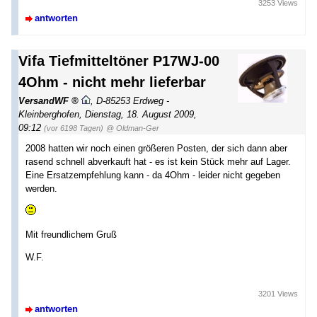
3253 Views
antworten
Vifa Tiefmitteltöner P17WJ-00
4Ohm - nicht mehr lieferbar
VersandWF
,
D-85253 Erdweg -
Kleinberghofen
,
Dienstag, 18. August 2009,
09:12
(vor 6198 Tagen)
@ Oldman-Ger
2008 hatten wir noch einen größeren Posten, der sich dann aber
rasend schnell abverkauft hat - es ist kein Stück mehr auf Lager.
Eine Ersatzempfehlung kann - da 4Ohm - leider nicht gegeben
werden.
Mit freundlichem Gruß
W.F.
3201 Views
antworten