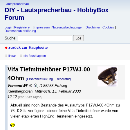
Lautsprecherbau
DIY - Lautsprecherbau - HobbyBox
Forum
Login
Registrieren
Impressum
Nutzungsbedingungen
Disclaimer
Cookies
Datenschutzerklärung
Suche:
zurück zur Hauptseite
linear
ein-/ausklappen
Vifa Tiefmitteltöner P17WJ-00
4Ohm
(Ersatzbestückung - Reparatur)
VersandWF
,
D-85253 Erdweg -
Kleinberghofen
,
Mittwoch, 13. Februar 2008,
12:12
(vor 6749 Tagen)
Aktuell sind noch Bestände des Auslauftyps P17WJ-00 4Ohm zu
76,-€ Stk. verfügbar - dieser feine Vifa Tiefmitteltöner wurde von
vielen etablierten HighEnd Herstellern eingesetzt.