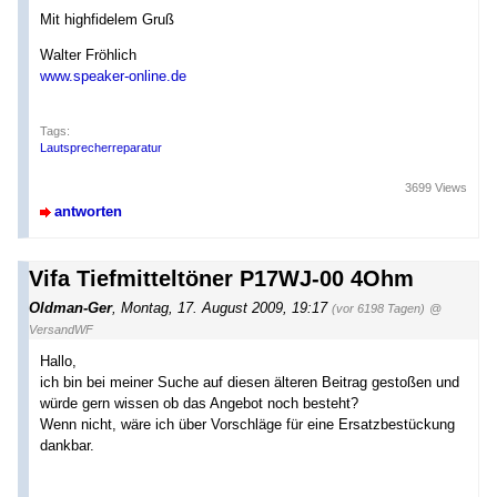
Mit highfidelem Gruß
Walter Fröhlich
www.speaker-online.de
Tags:
Lautsprecherreparatur
3699 Views
antworten
Vifa Tiefmitteltöner P17WJ-00 4Ohm
Oldman-Ger
,
Montag, 17. August 2009, 19:17
(vor 6198 Tagen)
@
VersandWF
Hallo,
ich bin bei meiner Suche auf diesen älteren Beitrag gestoßen und
würde gern wissen ob das Angebot noch besteht?
Wenn nicht, wäre ich über Vorschläge für eine Ersatzbestückung
dankbar.