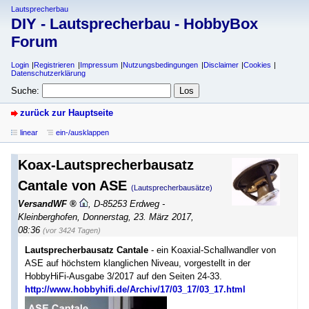
Lautsprecherbau
DIY - Lautsprecherbau - HobbyBox
Forum
Login
Registrieren
Impressum
Nutzungsbedingungen
Disclaimer
Cookies
Datenschutzerklärung
Suche:
zurück zur Hauptseite
linear
ein-/ausklappen
Koax-Lautsprecherbausatz
Cantale von ASE
(Lautsprecherbausätze)
VersandWF
,
D-85253 Erdweg -
Kleinberghofen
,
Donnerstag, 23. März 2017,
08:36
(vor 3424 Tagen)
Lautsprecherbausatz Cantale
- ein Koaxial-Schallwandler von
ASE auf höchstem klanglichen Niveau, vorgestellt in der
HobbyHiFi-Ausgabe 3/2017 auf den Seiten 24-33.
http://www.hobbyhifi.de/Archiv/17/03_17/03_17.html