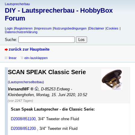
Lautsprecherbau
DIY - Lautsprecherbau - HobbyBox
Forum
Login
Registrieren
Impressum
Nutzungsbedingungen
Disclaimer
Cookies
Datenschutzerklärung
Suche:
zurück zur Hauptseite
linear
ein-/ausklappen
SCAN SPEAK Classic Serie
(Lautsprecherselbstbau)
VersandWF
,
D-85253 Erdweg -
Kleinberghofen
,
Montag, 15. Juni 2020, 10:52
(vor 2247 Tagen)
Scan Speak Lautsprecher - die Classic Serie:
D2008/851100
, 3/4" Tweeter ohne Fluid
D2008/851200
, 3/4" Tweeter mit Fluid