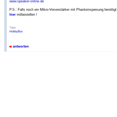
www.speaker-online.de
P.S.: Falls noch ein Mikro-Vorverstärker mit Phantomspeisung benötig
hier
mitbestellen !
Tags:
HobbyBox
antworten