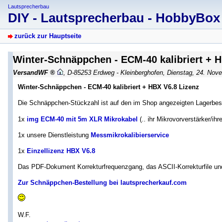
Lautsprecherbau
DIY - Lautsprecherbau - HobbyBo
zurück zur Hauptseite
Winter-Schnäppchen - ECM-40 kalibriert + 
VersandWF
,
D-85253 Erdweg - Kleinberghofen
,
Dienstag, 24. Nov
Winter-Schnäppchen - ECM-40 kalibriert + HBX V6.8 Lizenz
Die Schnäppchen-Stückzahl ist auf den im Shop angezeigten Lagerbes
1x
img ECM-40 mit 5m XLR Mikrokabel
(.. ihr Mikrovorverstärker/i
1x unsere Dienstleistung
Messmikrokalibierservice
1x
Einzellizenz HBX V6.8
Das PDF-Dokument Korrekturfrequenzgang, das ASCII-Korrekturfile und 
Zur Schnäppchen-Bestellung bei lautsprecherkauf.com
W.F.