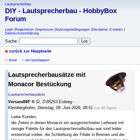
Lautsprecherbau
DIY - Lautsprecherbau - HobbyBox
Forum
Login
Registrieren
Impressum
Nutzungsbedingungen
Disclaimer
Cookies
Datenschutzerklärung
Suche:
zurück zur Hauptseite
linear
ein-/ausklappen
Lautsprecherbausätze mit
Monacor Bestückung
(Lautsprecherbausätze)
VersandWF
,
D-85253 Erdweg -
Kleinberghofen
,
Dienstag, 09. Juni 2026, 08:51
(vor 60 Tagen)
Liebe Kunden,
die Zeiten in denen Monacor ein ausgezeichneter Lieferant mit
riesiger Palette für den Lautsprecherselbstbau war sind leider
ersteinmal vorbei, die Schließung der Filiale in Bremen und der