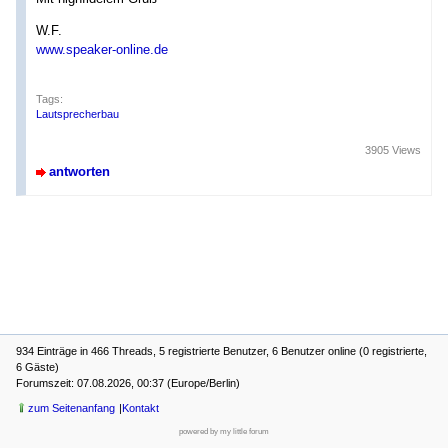
W.F.
www.speaker-online.de
Tags:
Lautsprecherbau
3905 Views
antworten
934 Einträge in 466 Threads, 5 registrierte Benutzer, 6 Benutzer online (0 registrierte,
6 Gäste)
Forumszeit: 07.08.2026, 00:37 (Europe/Berlin)
zum Seitenanfang
Kontakt
powered by my little forum