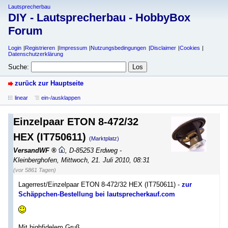
Lautsprecherbau
DIY - Lautsprecherbau - HobbyBox
Forum
Login
Registrieren
Impressum
Nutzungsbedingungen
Disclaimer
Cookies
Datenschutzerklärung
Suche:
zurück zur Hauptseite
linear
ein-/ausklappen
Einzelpaar ETON 8-472/32
HEX (IT750611)
(Marktplatz)
VersandWF
,
D-85253 Erdweg -
Kleinberghofen
,
Mittwoch, 21. Juli 2010, 08:31
(vor 5861 Tagen)
Lagerrest/Einzelpaar ETON 8-472/32 HEX (IT750611) -
zur
Schäppchen-Bestellung bei lautsprecherkauf.com
Mit highfidelem Gruß