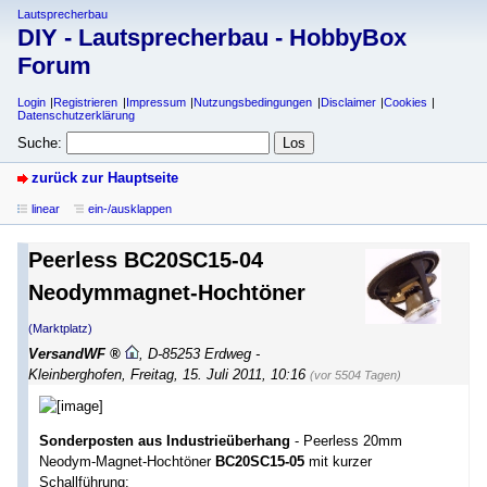
Lautsprecherbau
DIY - Lautsprecherbau - HobbyBox
Forum
Login
Registrieren
Impressum
Nutzungsbedingungen
Disclaimer
Cookies
Datenschutzerklärung
Suche:
zurück zur Hauptseite
linear
ein-/ausklappen
Peerless BC20SC15-04
Neodymmagnet-Hochtöner
(Marktplatz)
VersandWF
,
D-85253 Erdweg -
Kleinberghofen
,
Freitag, 15. Juli 2011, 10:16
(vor 5504 Tagen)
Sonderposten aus Industrieüberhang
- Peerless 20mm
Neodym-Magnet-Hochtöner
BC20SC15-05
mit kurzer
Schallführung: