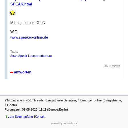
SPEAK.html
Mit highfidelem Gruß
W.F.
www.speaker-online.de
Tags:
Scan Speak Lautsprecherbau
3693 Views
antworten
934 Einträge in 466 Threads, 5 registrierte Benutzer, 4 Benutzer online (0 registrierte,
4 Gäste)
Forumszeit: 09.08.2026, 11:11 (Europe/Berlin)
zum Seitenanfang
Kontakt
powered by my little forum