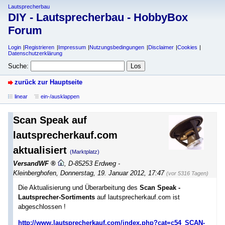
Lautsprecherbau
DIY - Lautsprecherbau - HobbyBox
Forum
Login
Registrieren
Impressum
Nutzungsbedingungen
Disclaimer
Cookies
Datenschutzerklärung
Suche:
zurück zur Hauptseite
linear
ein-/ausklappen
Scan Speak auf
lautsprecherkauf.com
aktualisiert
(Marktplatz)
VersandWF
,
D-85253 Erdweg -
Kleinberghofen
,
Donnerstag, 19. Januar 2012, 17:47
(vor 5316 Tagen)
Die Aktualisierung und Überarbeitung des
Scan Speak -
Lautsprecher-Sortiments
auf lautsprecherkauf.com ist
abgeschlossen !
http://www.lautsprecherkauf.com/index.php?cat=c54_SCAN-