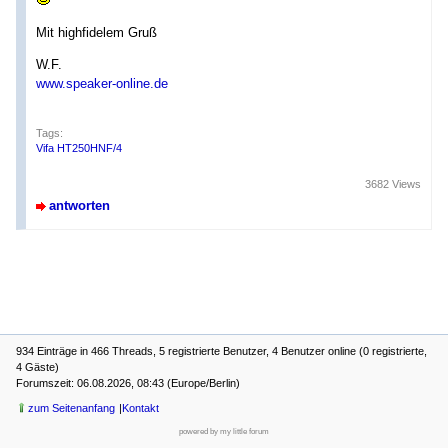
Mit highfidelem Gruß
W.F.
www.speaker-online.de
Tags:
Vifa HT250HNF/4
3682 Views
antworten
934 Einträge in 466 Threads, 5 registrierte Benutzer, 4 Benutzer online (0 registrierte,
4 Gäste)
Forumszeit: 06.08.2026, 08:43 (Europe/Berlin)
zum Seitenanfang
Kontakt
powered by my little forum