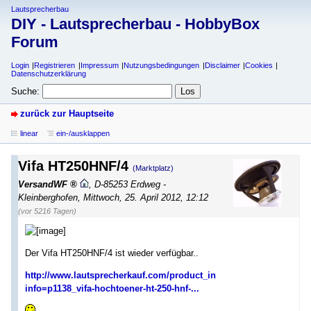
Lautsprecherbau
DIY - Lautsprecherbau - HobbyBox
Forum
Login
Registrieren
Impressum
Nutzungsbedingungen
Disclaimer
Cookies
Datenschutzerklärung
Suche:
zurück zur Hauptseite
linear
ein-/ausklappen
Vifa HT250HNF/4
(Marktplatz)
VersandWF
,
D-85253 Erdweg -
Kleinberghofen
,
Mittwoch, 25. April 2012, 12:12
(vor 5216 Tagen)
Der Vifa HT250HNF/4 ist wieder verfügbar..
http://www.lautsprecherkauf.com/product_info.php?
info=p1138_vifa-hochtoener-ht-250-hnf-...