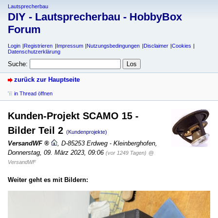
Lautsprecherbau
DIY - Lautsprecherbau - HobbyBox
Forum
Login
Registrieren
Impressum
Nutzungsbedingungen
Disclaimer
Cookies
Datenschutzerklärung
Suche:
zurück zur Hauptseite
in Thread öffnen
Kunden-Projekt SCAMO 15 -
Bilder Teil 2
(Kundenprojekte)
VersandWF
,
D-85253 Erdweg - Kleinberghofen
,
Donnerstag, 09. März 2023, 09:06
(vor 1249 Tagen)
@
VersandWF
Weiter geht es mit Bildern: