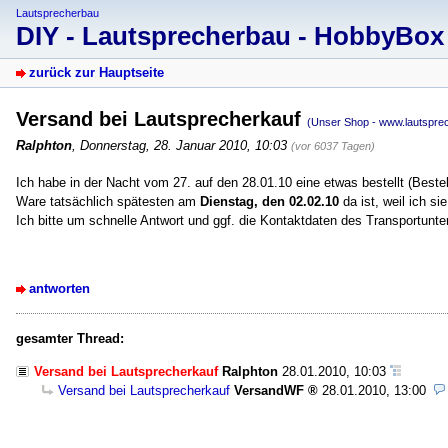
Lautsprecherbau
DIY - Lautsprecherbau - HobbyBo
zurück zur Hauptseite
Versand bei Lautsprecherkauf
(Unser Shop - www.lautspre
Ralphton
,
Donnerstag, 28. Januar 2010, 10:03
(vor 6037 Tagen)
Ich habe in der Nacht vom 27. auf den 28.01.10 eine etwas bestellt (Bes
Ware tatsächlich spätesten am
Dienstag, den 02.02.10
da ist, weil ich s
Ich bitte um schnelle Antwort und ggf. die Kontaktdaten des Transportunte
antworten
gesamter Thread:
Versand bei Lautsprecherkauf
Ralphton
28.01.2010, 10:03
Versand bei Lautsprecherkauf
VersandWF
28.01.2010, 13:00