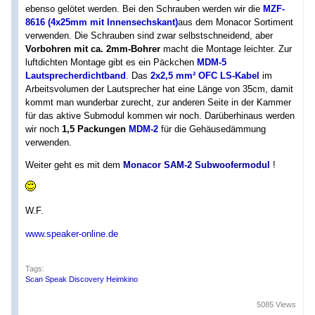
ebenso gelötet werden. Bei den Schrauben werden wir die
MZF-
8616 (4x25mm mit Innensechskant)
aus dem Monacor Sortiment
verwenden. Die Schrauben sind zwar selbstschneidend, aber
Vorbohren mit ca. 2mm-Bohrer
macht die Montage leichter. Zur
luftdichten Montage gibt es ein Päckchen
MDM-5
Lautsprecherdichtband
. Das
2x2,5 mm² OFC LS-Kabel
im
Arbeitsvolumen der Lautsprecher hat eine Länge von 35cm, damit
kommt man wunderbar zurecht, zur anderen Seite in der Kammer
für das aktive Submodul kommen wir noch. Darüberhinaus werden
wir noch
1,5 Packungen
MDM-2
für die Gehäusedämmung
verwenden.
Weiter geht es mit dem
Monacor SAM-2 Subwoofermodul
!
W.F.
www.speaker-online.de
Tags:
Scan Speak Discovery Heimkino
5085 Views