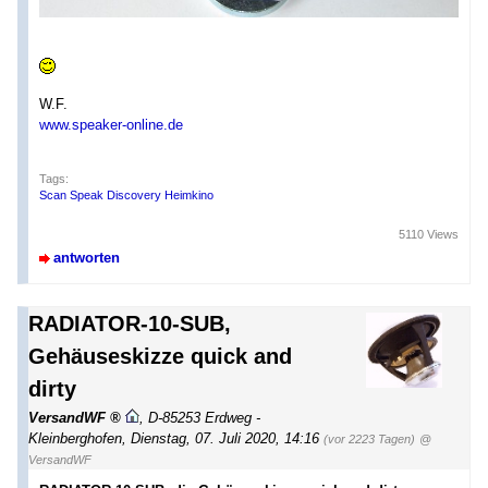
W.F.
www.speaker-online.de
Tags:
Scan Speak Discovery Heimkino
5110 Views
antworten
RADIATOR-10-SUB,
Gehäuseskizze quick and
dirty
VersandWF
,
D-85253 Erdweg -
Kleinberghofen
,
Dienstag, 07. Juli 2020, 14:16
(vor 2223 Tagen)
@
VersandWF