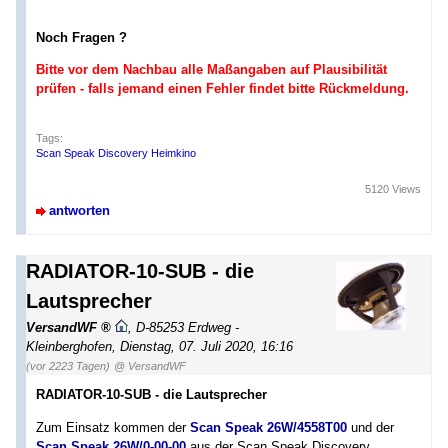
Noch Fragen ?
Bitte vor dem Nachbau alle Maßangaben auf Plausibilität
prüfen - falls jemand einen Fehler findet bitte Rückmeldung.
Tags:
Scan Speak Discovery Heimkino
5120 Views
antworten
RADIATOR-10-SUB - die
Lautsprecher
VersandWF
,
D-85253 Erdweg -
Kleinberghofen
,
Dienstag, 07. Juli 2020, 16:16
(vor 2223 Tagen)
@ VersandWF
RADIATOR-10-SUB - die Lautsprecher
Zum Einsatz kommen der
Scan Speak 26W/4558T00
und der
Scan Speak 26W/0-00-00
aus der Scan Speak Discovery