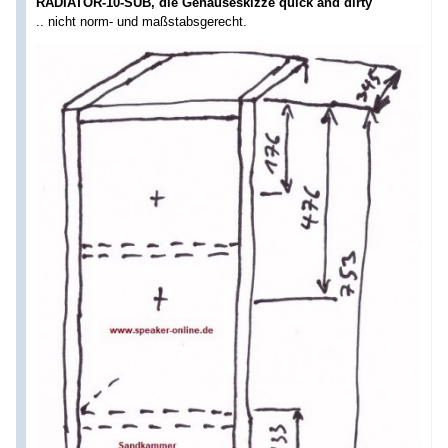
RADIATOR-10-SUB, die Gehäuseskizze quick and dirty
.. nicht norm- und maßstabsgerecht.