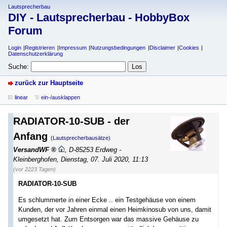
Lautsprecherbau
DIY - Lautsprecherbau - HobbyBox
Forum
Login
Registrieren
Impressum
Nutzungsbedingungen
Disclaimer
Cookies
Datenschutzerklärung
Suche:
zurück zur Hauptseite
linear
ein-/ausklappen
RADIATOR-10-SUB - der
Anfang
(Lautsprecherbausätze)
VersandWF
,
D-85253 Erdweg -
Kleinberghofen
,
Dienstag, 07. Juli 2020, 11:13
(vor 2223 Tagen)
RADIATOR-10-SUB
Es schlummerte in einer Ecke .. ein Testgehäuse von einem
Kunden, der vor Jahren einmal einen Heimkinosub von uns, damit
umgesetzt hat. Zum Entsorgen war das massive Gehäuse zu