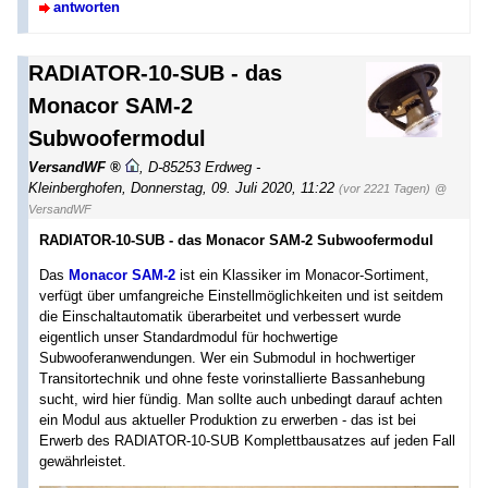
antworten
RADIATOR-10-SUB - das
Monacor SAM-2
Subwoofermodul
VersandWF
,
D-85253 Erdweg -
Kleinberghofen
,
Donnerstag, 09. Juli 2020, 11:22
(vor 2221 Tagen)
@
VersandWF
RADIATOR-10-SUB - das Monacor SAM-2 Subwoofermodul
Das
Monacor SAM-2
ist ein Klassiker im Monacor-Sortiment,
verfügt über umfangreiche Einstellmöglichkeiten und ist seitdem
die Einschaltautomatik überarbeitet und verbessert wurde
eigentlich unser Standardmodul für hochwertige
Subwooferanwendungen. Wer ein Submodul in hochwertiger
Transitortechnik und ohne feste vorinstallierte Bassanhebung
sucht, wird hier fündig. Man sollte auch unbedingt darauf achten
ein Modul aus aktueller Produktion zu erwerben - das ist bei
Erwerb des RADIATOR-10-SUB Komplettbausatzes auf jeden Fall
gewährleistet.