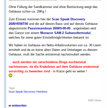
Ohne Füllung der Sandkammer und ohne Bestückung wiegt das
Gehäuse schon ca. 29Kg !
Zum Einsatz kommen hier der
Scan Speak Discovery
26W/4558T00
und die auf diesen Bass und auf dieses Gehäuse
abgestimmte
Passivmembran 26W/0-00-00
, angetrieben wird
das Ganze von einem
Monacor SAM-2 Subwoofermodul
,
welches für seine guten Einstellmöglichkeiten bekannt ist.
Wir haben im Gehäuse ein Netto-Arbeitsvolumen von ca. 30 Litern
ermittelt und da es keine alten Daten und Unterlagen zu diesem
Gehäuse, muß die Sache ersteinmal nachsimuliert werden.
...
auch werden wir verschiedene Dinge nocheinmal
nachmessen, da die Krakeleien auf dem Gehäuse ersteinmal
vorsichtig zu bewerten sind
- in Kürze geht es weiter !
Tags:
Scan Speak Discovery Heimkino
5660 Views
antworten