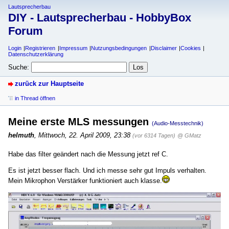
Lautsprecherbau
DIY - Lautsprecherbau - HobbyBox
Forum
Login
Registrieren
Impressum
Nutzungsbedingungen
Disclaimer
Cookies
Datenschutzerklärung
Suche:
zurück zur Hauptseite
in Thread öffnen
Meine erste MLS messungen
(Audio-Messtechnik)
helmuth
,
Mittwoch, 22. April 2009, 23:38
(vor 6314 Tagen)
@ GMatz
Habe das filter geändert nach die Messung jetzt ref C.
Es ist jetzt besser flach. Und ich messe sehr gut Impuls verhalten.
Mein Mikrophon Verstärker funktioniert auch klasse.